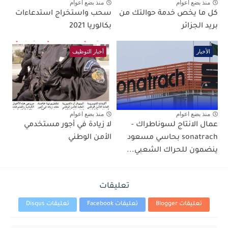
منذ بضع اعوام
منذ بضع اعوام
كل ما يخص خدمة حوالتك من
سحب واستخراج استدعاءات
بريد الجزائر
بكالوريا 2021
الأخبار
أخبار التوظيف
منذ بضع اعوام
منذ بضع اعوام
عمال الانتاج لسوناطراك -
لا زيادة في أجور مستخدمي
sonatrach بحاسي مسعود
الأمن الوطني
ينضمون للحراك الشعبي...
تعليقات
تعليقات Blogger
تعليقات Facebook
تعليقات Disqus