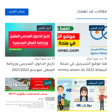
مقالات قد تهمك
عرض المزيد
أخبار التعليم
أخبار التعليم
منذ بضع اعوام
منذ بضع اعوام
هنا موقع التسجيل في منحة
تاريخ الدخول المدرسي ورزنامة
البطالة 2022 minha.anem.dz
العطل لموسم 2021/2022
أخبار التوظيف
الأخبار