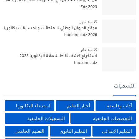
من يحق له التسجيل في امتحان شهادة البكالوريا bac
dz 2023؟
منذ شهر
موقع الديوان الوطني للامتحانات والمسابقات بكالوريا
2026 bac.onec.dz
منذ عام
استخراج كشف نقاط شهادة البكالوريا 2025
bac.onec.dz
التسميات
آداب وفلسفة
أخبار التعليم
استدعاء البكالوريا
التخصصات الجامعية
التسجيلات الجامعية
التعليم الابتدائي
التعليم الثانوي
التعليم الجامعي