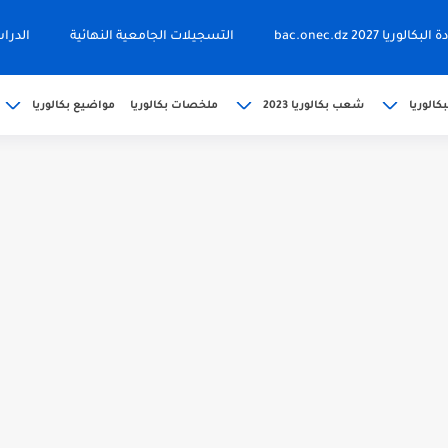
ا 2027 bac.onec.dz
التسجيلات الجامعية النهائية
الدرا
كالوريا
شعب بكالوريا 2023
ملخصات بكالوريا
مواضيع بكالوريا
202 bac releve de...
حين bac.onec.dz