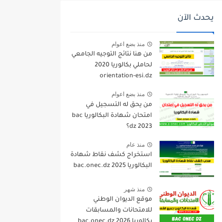
يحدث الآن
منذ بضع اعوام
من هنا نتائج التوجيه الجامعي
لحاملي بكالوريا 2020
orientation-esi.dz
منذ بضع اعوام
من يحق له التسجيل في
امتحان شهادة البكالوريا bac
dz 2023؟
منذ عام
استخراج كشف نقاط شهادة
البكالوريا 2025 bac.onec.dz
منذ شهر
موقع الديوان الوطني
للامتحانات والمسابقات
بكالوريا 2026 bac.onec.dz