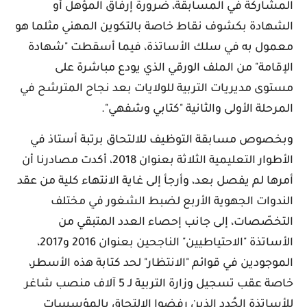
المشاركة في المسابقة، ضرورة إرفاق المؤهل أو
الشهادة بكشوف نقاط خاصة بالتكوين المهني مثلما هو
معمول به في سلك الأساتذة، فيما أسقطت "شهادة
الإقامة" من الملف الورقي الذي يودع مباشرة على
مستوى مديريات التربية للولايات بعد نجاح المترشح في
المرحلة الأولى والثانية "كتابي وشفهي".
وبخصوص مسابقة التوظيف للالتحاق برتبة أستاذ في
الأطوار التعليمية الثلاثة بعنوان 2018، أكدت مصادرنا أن
أمرها لم يفصل بعد، وأرجأ إلى غاية الانتهاء كلية من عقد
الندوات الجهوية الأربع لضبط الشغور في مختلف
التخصّصات، إلى جانب إحصاء العدد المتبقي من
الأساتذة "الاحتياطيين" الناجحين بعنوان 2016 و2017،
الموجودين في قوائم "الانتظار" لحد كتابة هذه الأسطر،
خاصة عقب تسجيل وزارة التربية لـ 5 آلاف منصب شاغر
للأساتذة الجُدد الذين رفضوا الالتحاق بالمؤسسات