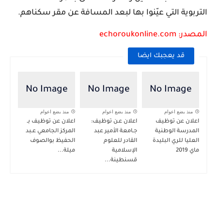
التربوية التي عيّنوا بها لبعد المسافة عن مقر سكناهم.
المصدر: echoroukonline.com
قد يعجبك ايضا
منذ بضع اعوام
منذ بضع اعوام
منذ بضع اعوام
اعلان عن توظيف
اعلان عـن توظيف:
اعلان عن توظيف بـ
المدرسة الوطنية
جـامعة الأمير عبد
المركز الجامعي عـبد
العليا للري البليدة
القادر للعلوم
الحفيظ بوالصوف
ماي 2019
الإسلامية
ميلة...
قسنطينة...