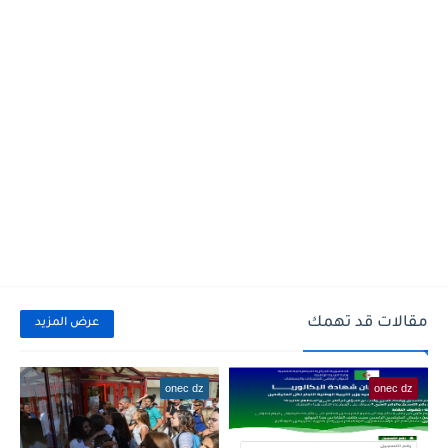
مقالات قد تهمك
عرض المزيد
onec dz
onec dz