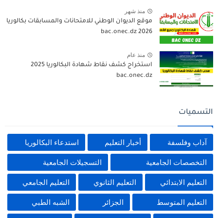
منذ شهر
موقع الديوان الوطني للامتحانات والمسابقات بكالوريا
2026 bac.onec.dz
منذ عام
استخراج كشف نقاط شهادة البكالوريا 2025
bac.onec.dz
التسميات
آداب وفلسفة
أخبار التعليم
استدعاء البكالوريا
التخصصات الجامعية
التسجيلات الجامعية
التعليم الابتدائي
التعليم الثانوي
التعليم الجامعي
التعليم المتوسط
الجزائر
الشبه الطبي