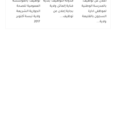
اعلان عن توظيف:
مدونة التوظيف: بلدية
توظيف: بالمؤسسة
بالمدرسة الوطنية
فناية إلماثن ولاية
العمومية للصحة
لموظفي ادارة
بجاية إعلان عن
الجوارية الشريعة
السجون بالقليعة
توظيف...
ولاية تبسة أكتوبر
ولاية...
2017