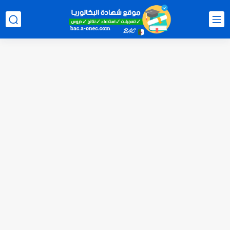
الآن سحب كشف النقاط شهادة البكالوريا 2026 bac releve de...