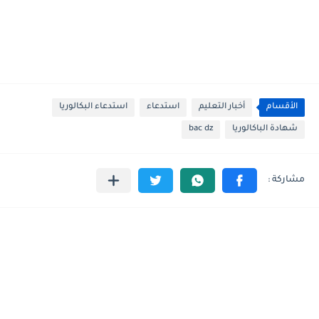
الأقسام
أخبار التعليم
استدعاء
استدعاء البكالوريا
شهادة الباكالوريا
bac dz