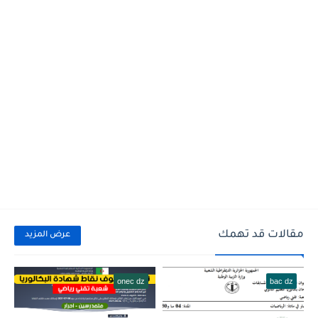
مقالات قد تهمك
عرض المزيد
onec dz
bac dz