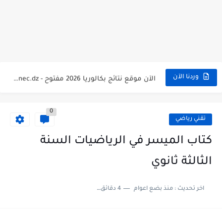
هنا سحب كشف نقاط البكالوريا 2026 جميع الشعب - bac.onec.dz
رابط سحب كشف نقاط شهادة البكالوريا 2026 - bac.onec.dz
موعد سحب كشف نقاط بكالوريا 2026 ؟ bac.onec.dz
الآن موقع نتائج بكالوريا 2026 مفتوح - bac.onec.dz
وردنا الآن
0
تقني رياضي
كتاب الميسر في الرياضيات السنة
الثالثة ثانوي
اخر تحديث :
منذ بضع اعوام
4 دقائق للقراءة