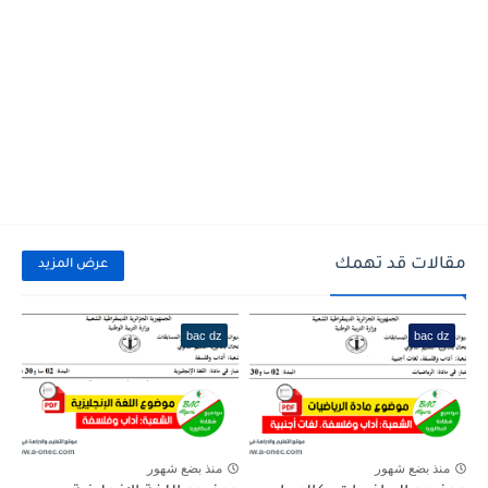
مقالات قد تهمك
عرض المزيد
bac dz
bac dz
منذ بضع شهور
منذ بضع شهور