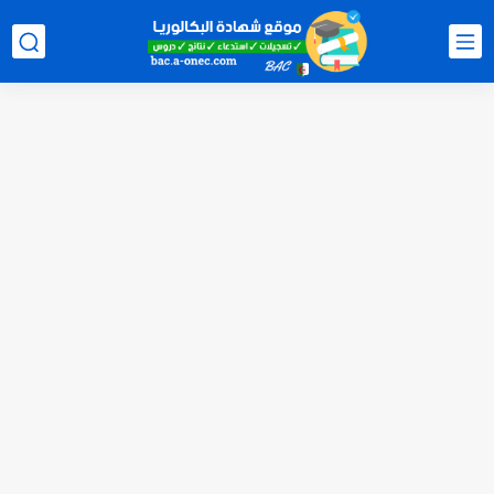
الآن سحب كشف النقاط شهادة البكالوريا 2026 bac releve de...
استخراج وسحب كشف نقاط بكالوريا 2026 للناجحين bac.onec.dz