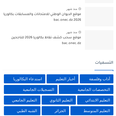
منذ شهر
موقع الديوان الوطني للامتحانات والمسابقات بكالوريا
2026 bac.onec.dz
منذ شهر
موقع سحب كشف نقاط بكالوريا 2026 للناجحين
bac.onec.dz
التسميات
آداب وفلسفة
أخبار التعليم
استدعاء البكالوريا
التخصصات الجامعية
التسجيلات الجامعية
التعليم الابتدائي
التعليم الثانوي
التعليم الجامعي
التعليم المتوسط
الجزائر
الشبه الطبي