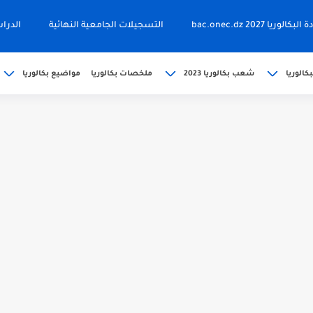
ا 2027 bac.onec.dz
التسجيلات الجامعية النهائية
الدرا
كالوريا
شعب بكالوريا 2023
ملخصات بكالوريا
مواضيع بكالوريا
202 bac releve de...
حين bac.onec.dz