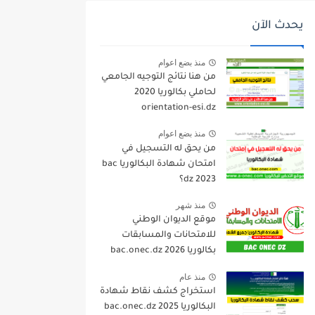
يحدث الآن
منذ بضع اعوام
من هنا نتائج التوجيه الجامعي
لحاملي بكالوريا 2020
orientation-esi.dz
منذ بضع اعوام
من يحق له التسجيل في
امتحان شهادة البكالوريا bac
dz 2023؟
منذ شهر
موقع الديوان الوطني
للامتحانات والمسابقات
بكالوريا 2026 bac.onec.dz
منذ عام
استخراج كشف نقاط شهادة
البكالوريا 2025 bac.onec.dz