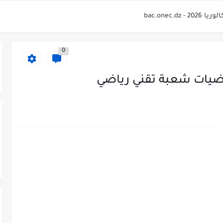
bac.onec.
لوريا 2026 Relevé de...
0
bac.onec.
bac.onec.dz rele
bac.onec
2026 - bac.onec.dz
bac.one