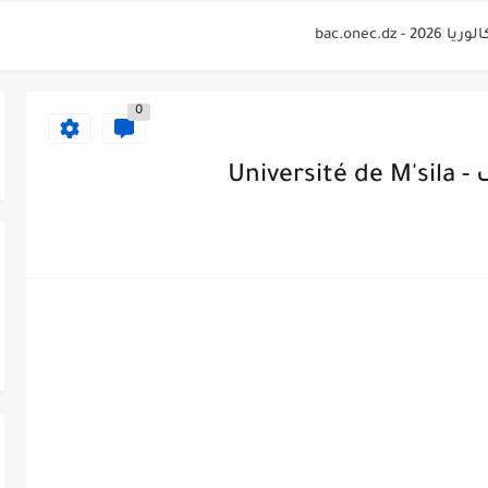
bac.onec.
لوريا 2026 Relevé de...
0
bac.onec.
bac.onec.dz rele
Univ
bac.onec
2026 - bac.onec.dz
bac.one