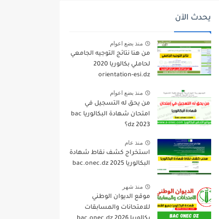
يحدث الآن
منذ بضع اعوام
من هنا نتائج التوجيه الجامعي
لحاملي بكالوريا 2020
orientation-esi.dz
منذ بضع اعوام
من يحق له التسجيل في
امتحان شهادة البكالوريا bac
dz 2023؟
منذ عام
استخراج كشف نقاط شهادة
البكالوريا 2025 bac.onec.dz
منذ شهر
موقع الديوان الوطني
للامتحانات والمسابقات
بكالوريا 2026 bac.onec.dz