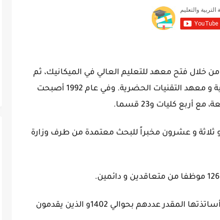
نشأت جامعة ولاية المسيلة في عام 1985 من خلال فتح معهد للتعليم العالي في الميكانيك، ثم
في عام 1989 تم فتح معهد الهندسة المدنية و معهد التقنيات الحضرية. وفي عام 1992 أصبحت
و ثلاثة و عشرون مخبراً للبحث معتمدة من طرف وزارة
و من المعروف عن الجامعة جودة و كفاءة أساتذتها المقدر عددهم بحوالي 1402و الذين يقدمون