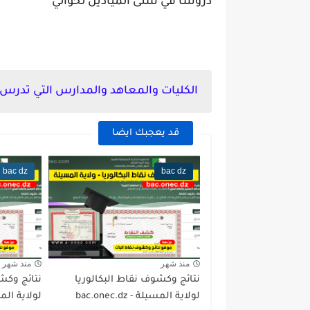
دروسا في شتى الميادين لحوالي
الكليات والمعاهد والمدارس التي تدرس 
قد يعجبك ايضا
bac dz
bac dz
منذ شهر
منذ شهر
نتائج وكشوف نقاط البكالوريا
نتائج وكشو
لولاية المسيلة - bac.onec.dz
لولاية المغير - dz