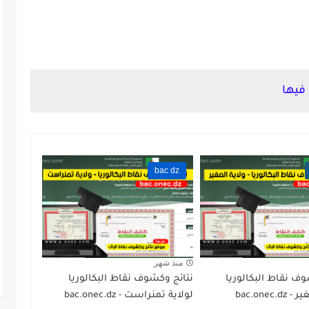
فيها
bac dz
منذ شهر
ف نقاط البكالوريا
نتائج وكشوف نقاط البكالوريا
bac.onec.
لولاية تمنراست - bac.onec.dz