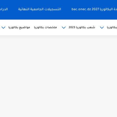
ا 2027 bac.onec.dz
التسجيلات الجامعية النهائية
الدرا
كالوريا
شعب بكالوريا 2023
ملخصات بكالوريا
مواضيع بكالوريا
202 bac releve de...
حين bac.onec.dz