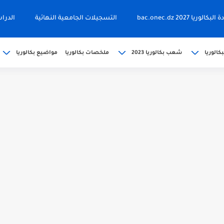
ا 2027 bac.onec.dz
التسجيلات الجامعية النهائية
الدرا
كالوريا
شعب بكالوريا 2023
ملخصات بكالوريا
مواضيع بكالوريا
202 bac releve de...
حين bac.onec.dz