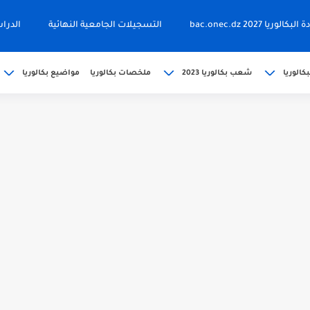
ا 2027 bac.onec.dz
التسجيلات الجامعية النهائية
الدرا
كالوريا
شعب بكالوريا 2023
ملخصات بكالوريا
مواضيع بكالوريا
202 bac releve de...
حين bac.onec.dz