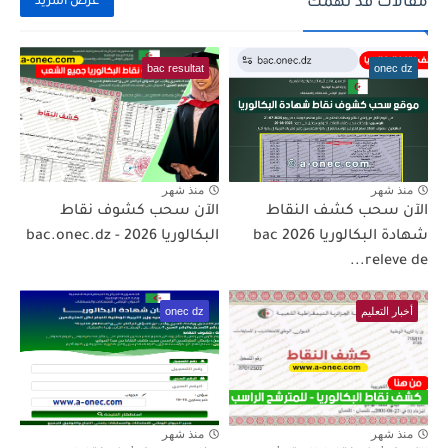
مقالات قد تهمك
عرض المزيد
bac resultat
onec dz
منذ شهر
منذ شهر
الآن سحب كشف النقاط
الآن سحب كشوف نقاط
شهادة البكالوريا 2026 bac
البكالوريا 2026 - bac.onec.dz
releve de...
أخبار التعليم
onec dz
منذ شهر
منذ شهر