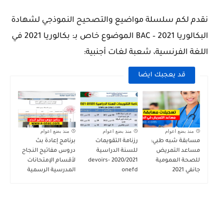
نقدم لكم سلسلة مواضيع والتصحيح النموذجي لشهادة
البكالوريا 2021 – BAC الموضوع خاص بـ: بكالوريا 2021 في
اللغة الفرنسية، شعبة لغات أجنبية:
قد يعجبك ايضا
منذ بضع اعوام
منذ بضع اعوام
منذ بضع اعوام
مسابقة شبه طبي:
رزنامة التقويمات
برنامج إعادة بث
مساعد التمريض
للسنة الدراسية
دروس مفاتيح النجاح
للصحة العمومية
2020/2021 devoirs-
لأقسام الإمتحانات
جانفي 2021
onefd
المدرسية الرسمية