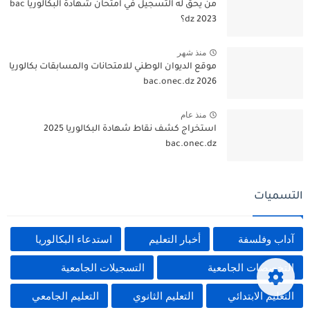
من يحق له التسجيل في امتحان شهادة البكالوريا bac
dz 2023؟
منذ شهر
موقع الديوان الوطني للامتحانات والمسابقات بكالوريا
2026 bac.onec.dz
منذ عام
استخراج كشف نقاط شهادة البكالوريا 2025
bac.onec.dz
التسميات
آداب وفلسفة
أخبار التعليم
استدعاء البكالوريا
التخصصات الجامعية
التسجيلات الجامعية
التعليم الابتدائي
التعليم الثانوي
التعليم الجامعي