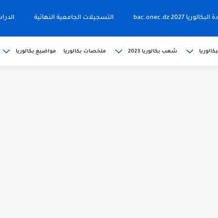
ا 2027 bac.onec.dz
التسجيلات الجامعية النهائية
الدرا
كالوريا
شعب بكالوريا 2023
ملخصات بكالوريا
مواضيع بكالوريا
202 bac releve de...
حين bac.onec.dz
bac.onec.