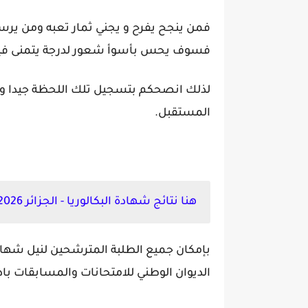
فمن ينجح يفرح و يجني ثمار تعبه ومن يرس
فسوف يحس بأسوأ شعور لدرجة يتمنى فيها 
لذلك انصحكم بتسجيل تلك اللحظة جيدا وح
المستقبل.
هنا نتائج شهادة البكالوريا - الجزائر 2026 bac.onec.dz:
بإمكان جميع الطلبة المترشحين لنيل شهادة
الديوان الوطني للامتحانات والمسابقات بادخ