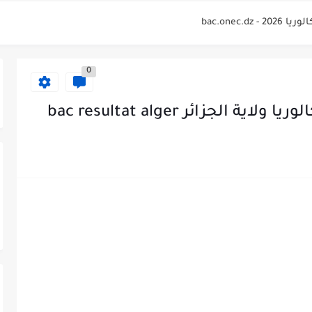
لوريا 2026 Relevé de...
bac.onec.
0
bac.onec.dz rele
bac.onec
جزائر bac resultat alger
2026 - bac.onec.dz
bac.one