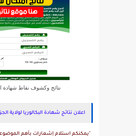
نتائج وكشوف نقاط شهادة البكالوريا ولا
اعلان نتائج شهادة البكالوريا لولاية الجزائر 26
"يمكنكم استلام إشعارات بأهم الموضوعات