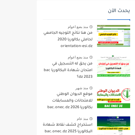
يحدث الآن
منذ بضع اعوام
من هنا نتائج التوجيه الجامعي
لحاملي بكالوريا 2020
orientation-esi.dz
منذ بضع اعوام
من يحق له التسجيل في
امتحان شهادة البكالوريا bac
dz 2023؟
منذ شهر
موقع الديوان الوطني
للامتحانات والمسابقات
بكالوريا 2026 bac.onec.dz
منذ عام
استخراج كشف نقاط شهادة
البكالوريا 2025 bac.onec.dz