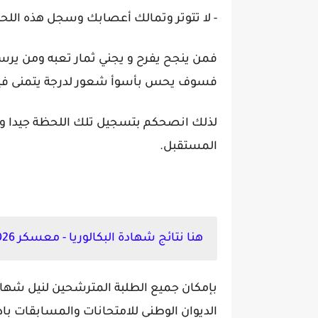
- لا تتوتر وتمالك أعصابك وسجل هذه اللح
فمن ينجح يفرح و يجني ثمار تعبه ومن يرس
فسوف يحس بأسوأ شعور لدرجة يتمنى فيها 
لذلك انصحكم بتسجيل تلك اللحظة جيدا وح
المستقبل.
هنا نتائج شهادة البكالوريا - معسكر 2026 bac.onec.dz:
بإمكان جميع الطلبة المترشحين لنيل شهادة
الديوان الوطني للامتحانات والمسابقات بادخ