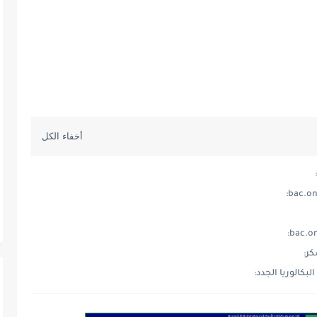
ر:
كالوريا الجدد: