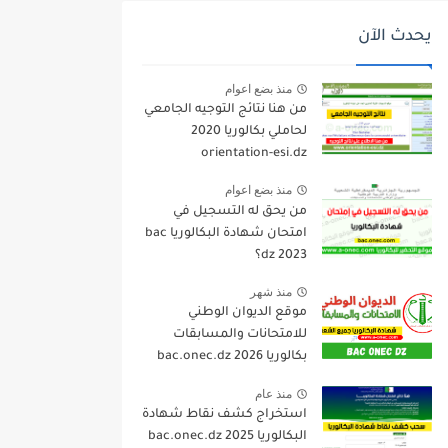
يحدث الآن
منذ بضع اعوام
من هنا نتائج التوجيه الجامعي
لحاملي بكالوريا 2020
orientation-esi.dz
منذ بضع اعوام
من يحق له التسجيل في
امتحان شهادة البكالوريا bac
dz 2023؟
منذ شهر
موقع الديوان الوطني
للامتحانات والمسابقات
بكالوريا 2026 bac.onec.dz
منذ عام
استخراج كشف نقاط شهادة
البكالوريا 2025 bac.onec.dz