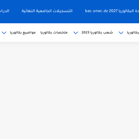
ا 2027 bac.onec.dz
التسجيلات الجامعية النهائية
الدرا
كالوريا
شعب بكالوريا 2023
ملخصات بكالوريا
مواضيع بكالوريا
202 bac releve de...
حين bac.onec.dz