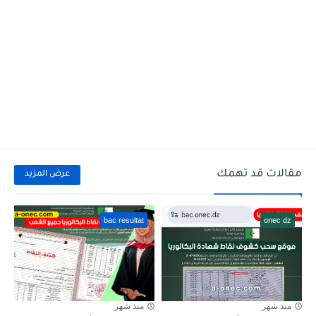
مقالات قد تهمك
عرض المزيد
bac resultat
onec dz
منذ شهر
منذ شهر