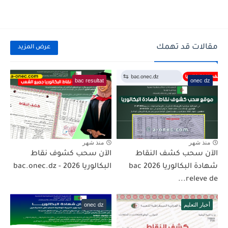
مقالات قد تهمك
عرض المزيد
bac resultat
onec dz
منذ شهر
منذ شهر
الآن سحب كشف النقاط
الآن سحب كشوف نقاط
شهادة البكالوريا 2026 bac
البكالوريا 2026 - bac.onec.dz
releve de...
أخبار التعليم
onec dz