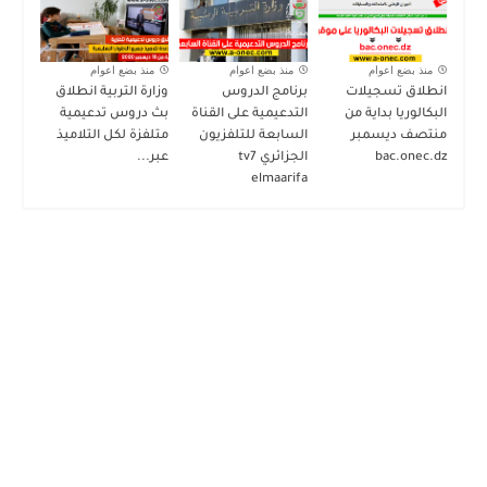
منذ بضع اعوام
منذ بضع اعوام
منذ بضع اعوام
انطلاق تسجيلات
برنامج الدروس
وزارة التربية انطلاق
البكالوريا بداية من
التدعيمية على القناة
بث دروس تدعيمية
منتصف ديسمبر
السابعة للتلفزيون
متلفزة لكل التلاميذ
bac.onec.dz
الجزائري tv7
عبر...
elmaarifa