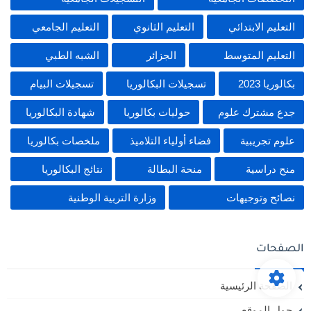
التعليم الابتدائي
التعليم الثانوي
التعليم الجامعي
التعليم المتوسط
الجزائر
الشبه الطبي
بكالوريا 2023
تسجيلات البكالوريا
تسجيلات البيام
جدع مشترك علوم
حوليات بكالوريا
شهادة البكالوريا
علوم تجريبية
فضاء أولياء التلاميذ
ملخصات بكالوريا
منح دراسية
منحة البطالة
نتائج البكالوريا
نصائح وتوجيهات
وزارة التربية الوطنية
الصفحات
الصفحة الرئيسية
حول الموقع