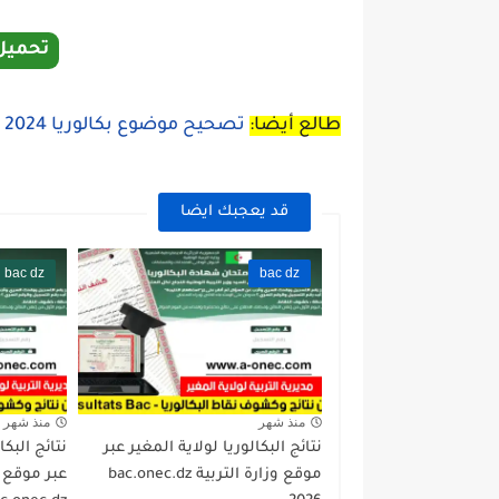
تحميل
طالع أيضا:
تصحيح موضوع بكالوريا 2024 في الهندسة الميكانيكية تقني رياضي
قد يعجبك ايضا
bac dz
bac dz
منذ شهر
منذ شهر
نتائج البكالوريا لولاية المغير عبر
نتائج البكا
موقع وزارة التربية bac.onec.dz
عبر موقع و