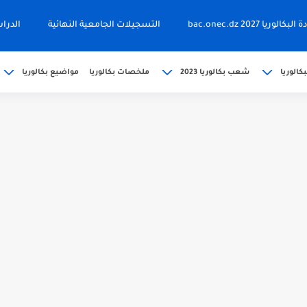
ا 2027 bac.onec.dz
التسجيلات الجامعية النهائية
الدرا
كالوريا
شعب بكالوريا 2023
ملخصات بكالوريا
مواضيع بكالوريا
202 bac releve de...
حين bac.onec.dz