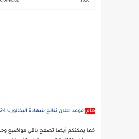
c.onec.dz...
2026
هام:
موعد اعلان نتائج شهادة البكالوريا 2024 bac.onec.dz
كما يمكنكم أيضا تصفح باقي مواضيع وحلول