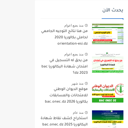
يحدث الآن
منذ بضع اعوام
من هنا نتائج التوجيه الجامعي
لحاملي بكالوريا 2020
orientation-esi.dz
منذ بضع اعوام
من يحق له التسجيل في
امتحان شهادة البكالوريا bac
dz 2023؟
منذ شهر
موقع الديوان الوطني
للامتحانات والمسابقات
بكالوريا 2026 bac.onec.dz
منذ عام
استخراج كشف نقاط شهادة
البكالوريا 2025 bac.onec.dz