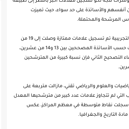
مؤشرات تتجه نحو تسجيل معدلات أكبر بالنظر إلى طبيعة
ن أنفسهم والأساتذة على حد سواء، حيث تميزت
وس المرشحة والمحتملة.
فبالنسبة لمادة الرياضيات لشعبة العلوم التجريبية تم تسجيل علامات ممتازة وصلت إلى 19 من
عشرين، إضافة إلى أخرى متوسطة، تراوحت حسب الأساتذة المصححين بين 13 و14 من عشرين،
هاء التصحيح الثاني فإن نسبة كبيرة من المترشحين
ضيات والعلوم والرياضي تقني، مازالت متربعة على
ب التي لم تتجاوز علامات عدد كبير من مترشحيها المعدل
 حيث سجلت نقاط متوسطة في معظم المراكز، عكس
دة التاريخ والجغرافيا.