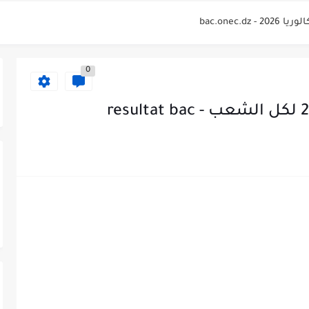
bac.onec.
لوريا 2026 Relevé de...
0
bac.onec.
bac.onec.dz rele
bac.onec
2026 - bac.onec.dz
bac.one