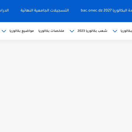
ا 2027 bac.onec.dz
التسجيلات الجامعية النهائية
الدرا
كالوريا
شعب بكالوريا 2023
ملخصات بكالوريا
مواضيع بكالوريا
202 bac releve de...
حين bac.onec.dz