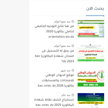
يحدث الآن
منذ بضع اعوام
من هنا نتائج التوجيه الجامعي
لحاملي بكالوريا 2020
orientation-esi.dz
منذ بضع اعوام
من يحق له التسجيل في
امتحان شهادة البكالوريا bac
dz 2023؟
منذ شهر
موقع الديوان الوطني
للامتحانات والمسابقات
بكالوريا 2026 bac.onec.dz
منذ عام
استخراج كشف نقاط شهادة
البكالوريا 2025 bac.onec.dz