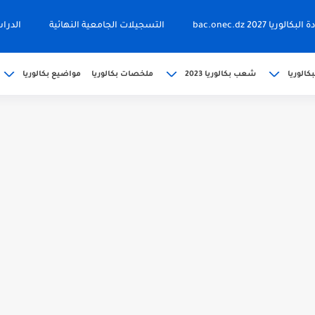
ا 2027 bac.onec.dz
التسجيلات الجامعية النهائية
الدرا
كالوريا
شعب بكالوريا 2023
ملخصات بكالوريا
مواضيع بكالوريا
202 bac releve de...
حين bac.onec.dz