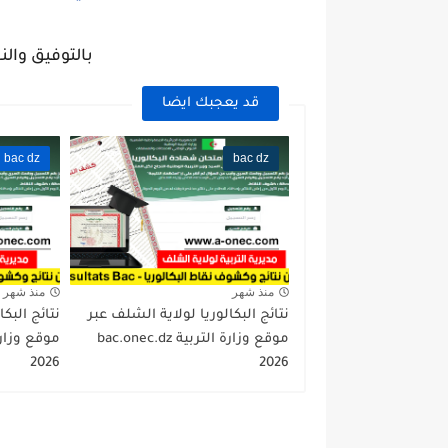
بالتوفيق والن
قد يعجبك ايضا
bac dz
bac dz
منذ شهر
منذ شهر
نتائج البكالوريا لولاية الشلف عبر
نتائج البكا
موقع وزارة التربية bac.onec.dz
2026
2026