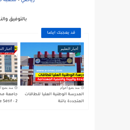
رياضي
–
شعبة تس
بالتوفيق والن
قد يعجبك ايضا
أخبار التعليم
أخبار الت
منذ بضع اعوام
منذ بضع ا
المدرسة الوطنية العليا للطاقات
جامعة مح
المتجددة باتنة
2 - Université de Sétif...