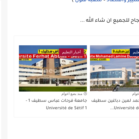
يير واقتصاد
–
شعبة فنون
)
جاح للجميع ان شاء الله ...
عليم
أخبار التعليم
عوام
منذ بضع اعوام
مد لمين دباغين سطيف
جامعة فرحات عباس سطيف 1 -
Université de Sétif 1