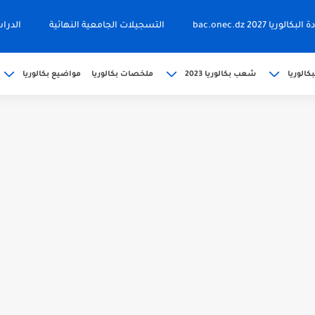
ا 2027 bac.onec.dz
التسجيلات الجامعية النهائية
الدرا
كالوريا
شعب بكالوريا 2023
ملخصات بكالوريا
مواضيع بكالوريا
202 bac releve de...
حين bac.onec.dz