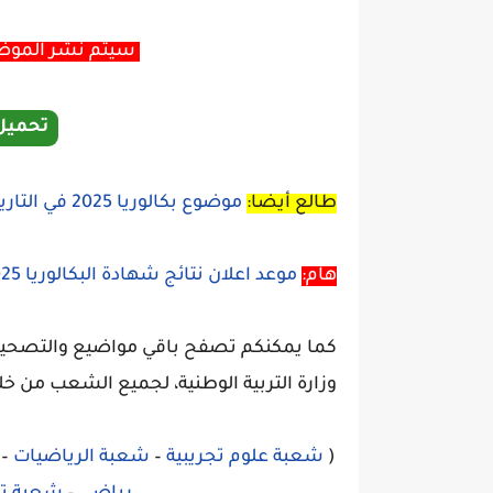
سيتم نشر الموضوع
تحميل
طالع أيضا:
موضوع بكالوريا 2025 في التاريخ والجغرافيا شعبة لغات أجنبية
هام:
موعد اعلان نتائج شهادة البكالوريا 2025 bac.onec.dz
كما يمكنكم تصفح باقي مواضيع والتصحيحا
وزارة التربية الوطنية، لجميع الشعب من خل
(
شعبة علوم تجريبية
–
شعبة الرياضيات
–