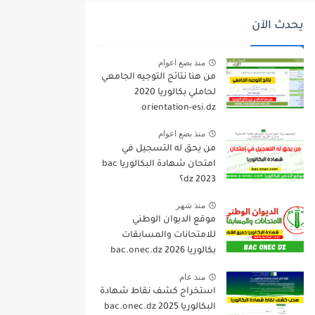
يحدث الآن
منذ بضع اعوام
من هنا نتائج التوجيه الجامعي
لحاملي بكالوريا 2020
orientation-esi.dz
منذ بضع اعوام
من يحق له التسجيل في
امتحان شهادة البكالوريا bac
dz 2023؟
منذ شهر
موقع الديوان الوطني
للامتحانات والمسابقات
بكالوريا 2026 bac.onec.dz
منذ عام
استخراج كشف نقاط شهادة
البكالوريا 2025 bac.onec.dz