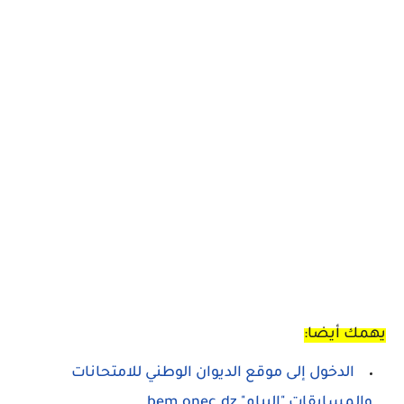
يهمك أيضا:
الدخول إلى موقع الديوان الوطني للامتحانات
والمسابقات "البيام" bem.onec.dz