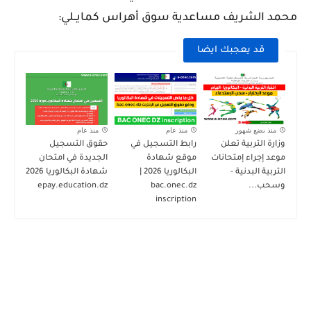
محمد الشريف مساعدية سوق أهراس كمايــلي:
قد يعجبك ايضا
منذ بضع شهور
منذ عام
منذ عام
وزارة التربية تعلن
رابط التسجيل في
حقوق التسجيل
موعد إجراء إمتحانات
موقع شهادة
الجديدة في امتحان
التربية البدنية -
البكالوريا 2026 |
شهادة البكالوريا 2026
وسحب...
bac.onec.dz
epay.education.dz
inscription