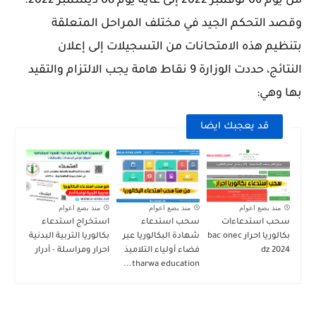
من يوم 06 نوفمبر 2022 إلى غاية يوم 08 ديسمبر 2022.
وقصد التحكم الجيد في مختلف المراحل المتعلقة
بتنظيم هذه الامتحانات من التسجيلات إلى إعلان
النتائج،
حددت الوزارة 9 نقاط هامة
يجب الالتزام والتقيد
بها وهي:
قد يعجبك ايضا
منذ بضع اعوام
منذ بضع اعوام
منذ بضع اعوام
سحب استدعاءات
سحب استدعاء
استخراج استدعاء
بكالوريا احرار bac onec
شهادة البكالوريا عبر
بكالوريا التربية البدنية
dz 2024
فضاء أولياء التلاميذ
احرار ومراسلة - أدرار
tharwa education...