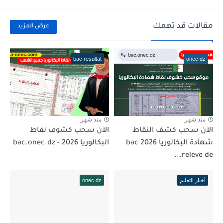
مقالات قد تهمك
عرض المزيد
bac resultat
onec dz
منذ شهر
منذ شهر
الآن سحب كشف النقاط
الآن سحب كشوف نقاط
شهادة البكالوريا 2026 bac
البكالوريا 2026 - bac.onec.dz
releve de...
أخبار التعليم
onec dz