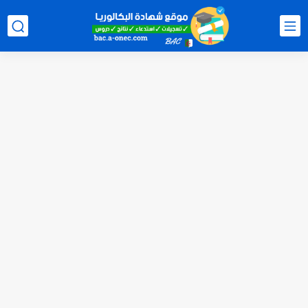
الآن سحب كشف النقاط شهادة البكالوريا 2026 bac releve de...