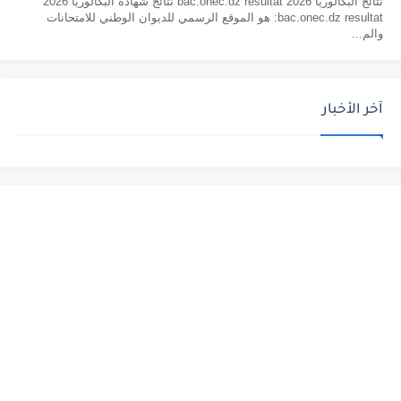
نتائج البكالوريا 2026 bac.onec.dz resultat نتائج شهادة البكالوريا 2026
bac.onec.dz resultat: هو الموقع الرسمي للديوان الوطني للامتحانات
والم...
آخر الأخبار