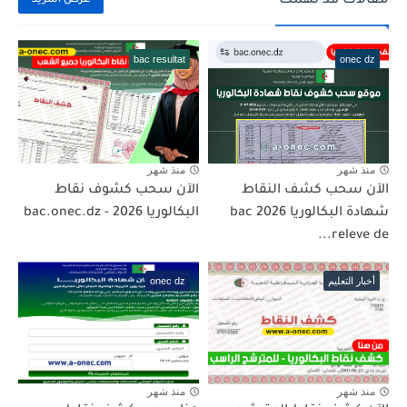
مقالات قد تهمك
عرض المزيد
bac resultat
onec dz
منذ شهر
منذ شهر
الآن سحب كشف النقاط
الآن سحب كشوف نقاط
شهادة البكالوريا 2026 bac
البكالوريا 2026 - bac.onec.dz
releve de...
أخبار التعليم
onec dz
منذ شهر
منذ شهر