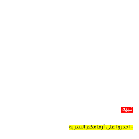
تنبيه:
- احذروا على أرقامكم السرية