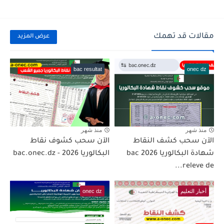
مقالات قد تهمك
عرض المزيد
bac resultat
onec dz
منذ شهر
منذ شهر
الآن سحب كشف النقاط
الآن سحب كشوف نقاط
شهادة البكالوريا 2026 bac
البكالوريا 2026 - bac.onec.dz
releve de...
أخبار التعليم
onec dz