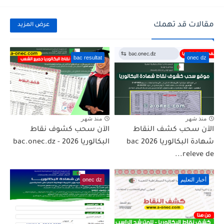
مقالات قد تهمك
عرض المزيد
bac resultat
onec dz
منذ شهر
منذ شهر
الآن سحب كشف النقاط
الآن سحب كشوف نقاط
شهادة البكالوريا 2026 bac
البكالوريا 2026 - bac.onec.dz
releve de...
أخبار التعليم
onec dz