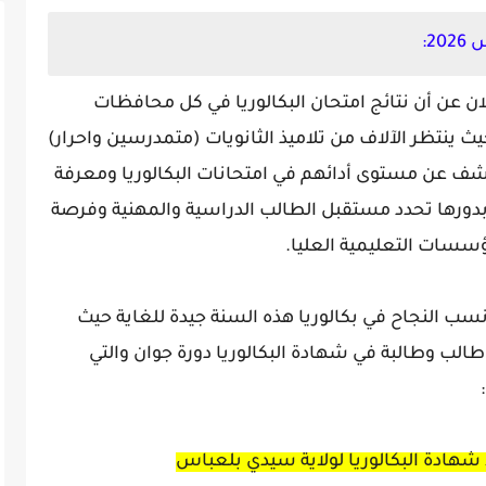
2:
لان عن أن نتائج امتحان البكالوريا في كل محافظات
حيث ينتظر الآلاف من تلاميذ الثانويات (متمدرسين واحرار)
كشف عن مستوى أدائهم في امتحانات البكالوريا ومعرفة
 بدورها تحدد مستقبل الطالب الدراسية والمهنية وفرصة
سسات التعليمية العليا.
سب النجاح في بكالوريا هذه السنة جيدة للغاية حيث
التلاميذ المترشحين الي 862 الف طالب وطالبة في شهادة البكالوريا دورة جوان والتي
هادة البكالوريا لولاية سيدي بلعباس