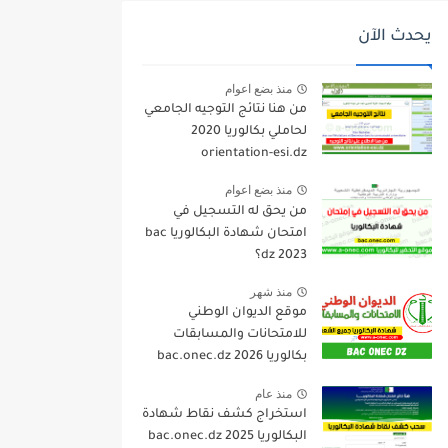
يحدث الآن
منذ بضع اعوام
من هنا نتائج التوجيه الجامعي
لحاملي بكالوريا 2020
orientation-esi.dz
منذ بضع اعوام
من يحق له التسجيل في
امتحان شهادة البكالوريا bac
dz 2023؟
منذ شهر
موقع الديوان الوطني
للامتحانات والمسابقات
بكالوريا 2026 bac.onec.dz
منذ عام
استخراج كشف نقاط شهادة
البكالوريا 2025 bac.onec.dz