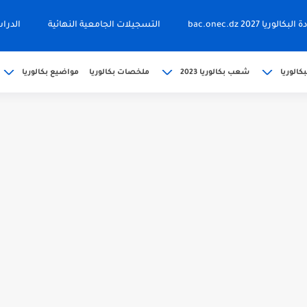
ا 2027 bac.onec.dz
التسجيلات الجامعية النهائية
الدرا
كالوريا
شعب بكالوريا 2023
ملخصات بكالوريا
مواضيع بكالوريا
202 bac releve de...
حين bac.onec.dz